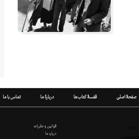
صفحۀ اصلی
قفسۀ کتاب‌ها
دربارۀ ما
تماس با ما
قوانین و مقررات
درباره ما