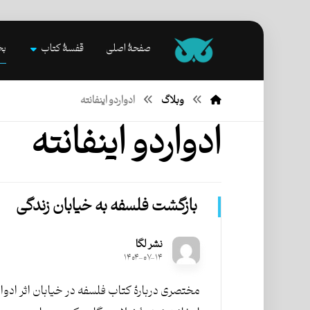
صفحۀ اصلی
قفسۀ کتاب
بخ
وبلاگ
ادواردو اینفانته
ادواردو اینفانته
بازگشت فلسفه به خیابان زندگی
نشر لگا
۱۴۰۴-۰۷-۱۴
مختصری دربارۀ کتاب فلسفه در خیابان اثر ادوار