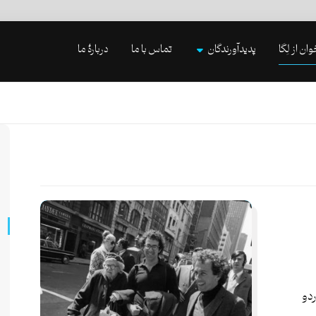
وان از لِگا
پدیدآورندگان
تماس با ما
دربارۀ ما
دو