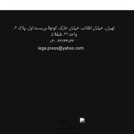
تهـران،‌ خیابان انقلاب، خیابان خارک، کوچۀ بن‌بست اول، پلاک ۳،
واحد ۲۲، طبقۀ ۵
۶۶۷۴۴۰۴۶- ۰۲۱
lega.press@yahoo.com