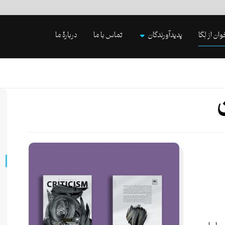
وان از لِگا
پدیدآورندگان
تماس با ما
دربارۀ ما