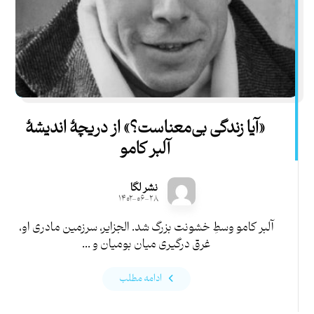
«آیا زندگی بی‌معناست؟» از دریچۀ اندیشۀ
آلبر کامو
نشر لگا
۱۴۰۲-۰۶-۲۸
آلبر کامو وسطِ خشونت بزرگ شد. الجزایر، سرزمین مادری او،
غرق درگیری میان بومیان و ...
ادامه مطلب