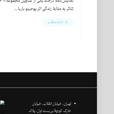
نمایش‌نامۀ 
تئاتر به مثابۀ زندگی اثر یوجینو باربا ...
ادامه مطلب
تهـران،‌ خیابان انقلاب، خیابان
خارک، کوچۀ بن‌بست اول، پلاک