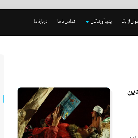
وان از لِگا
پدیدآورندگان
تماس با ما
دربارۀ ما
دین