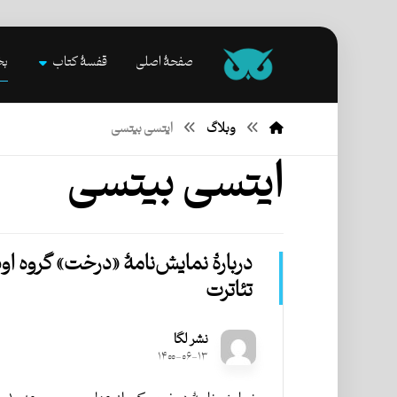
صفحۀ اصلی
قفسۀ کتاب
بخ
وبلاگ
ایتسی بیتسی
ایتسی بیتسی
دربارۀ نمایش‌نامۀ «درخت» گروه او
تئاترت
نشر لگا
۱۴۰۰-۰۶-۱۳