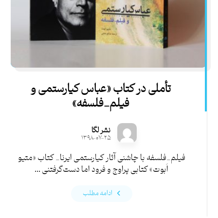
تأملی در کتاب «عباس کیارستمی و
فیلم_فلسفه»
نشر لگا
۱۳۹۸-۰۷-۲۵
فیلم_فلسفه با چاشنی آثار کیارستمی ایرنا_ کتاب «متیو
اَبوت» کتابی پراوج و فرود اما دست‌گرفتنی ...
ادامه مطلب