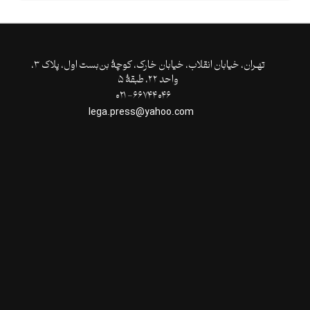
تهـران،‌ خیابان انقلاب، خیابان خارک، کوچۀ بن‌بست اول، پلاک ۳،
واحد ۲۲، طبقۀ ۵
۶۶۷۴۴۰۴۶- ۰۲۱
lega.press@yahoo.com