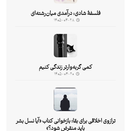
فلسفۀ شادی: درآمدی میان‌رشته‌ای
۱۴۰۵-۰۴-۲۸
کمی گربه‌وارتر زندگی کنیم
۱۴۰۵-۰۴-۲۰
ترازوی اخلاقی برای بقا؛ بازخوانی کتاب «آیا نسل بشر
باید منقرض شود؟»