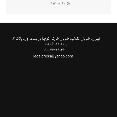
۱۴۰۴-۱۱-۲۱
تهـران،‌ خیابان انقلاب، خیابان خارک، کوچۀ بن‌بست اول، پلاک ۳،
واحد ۲۲، طبقۀ ۵
۶۶۷۴۴۰۴۶- ۰۲۱
lega.press@yahoo.com