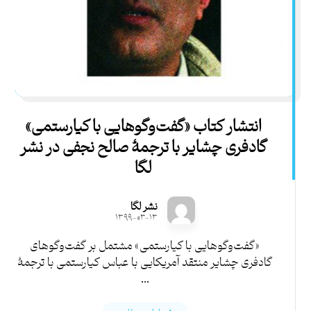
انتشار کتاب «گفت‌وگوهایی با کیارستمی»
گادفری چشایر با ترجمۀ صالح نجفی در نشر
لگا
نشر لگا
۱۳۹۹-۰۳-۱۳
«گفت‌وگوهایی با کیارستمی» مشتمل بر گفت‌وگوهای
گادفری چشایر منتقد آمریکایی با عباس کیارستمی با ترجمۀ
...