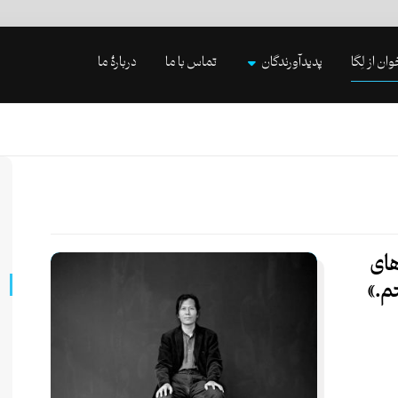
وان از لِگا
پدیدآورندگان
تماس با ما
دربارۀ ما
های
تم.»