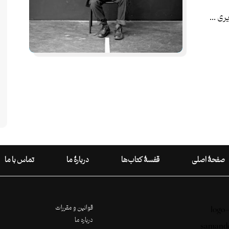
ی ...
صفحۀ اصلی
قفسۀ کتاب‌ها
دربارۀ ما
تماس با ما
قوانین و مقررات
درباره ما