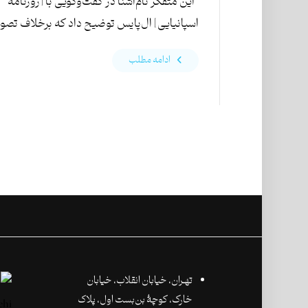
این متفکر نام‌آشنا در گفت‌وگویی با [روزنامهٔ
اسپانیایی] ال‌پایس توضیح داد که برخلاف تصویر
ادامه مطلب
تهـران،‌ خیابان انقلاب، خیابان
خارک، کوچۀ بن‌بست اول، پلاک