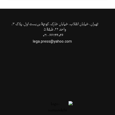
تهـران،‌ خیابان انقلاب، خیابان خارک، کوچۀ بن‌بست اول، پلاک ۳،
واحد ۲۲، طبقۀ ۵
۶۶۷۴۴۰۴۶- ۰۲۱
lega.press@yahoo.com