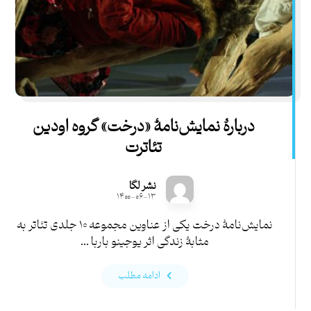
دربارۀ نمایش‌نامۀ «درخت» گروه اودین
تئاترت
نشر لگا
۱۴۰۰-۰۶-۱۳
نمایش‌نامۀ درخت یکی از عناوین مجموعه ۱۰ جلدی تئاتر به
مثابۀ زندگی اثر یوجینو باربا ...
ادامه مطلب