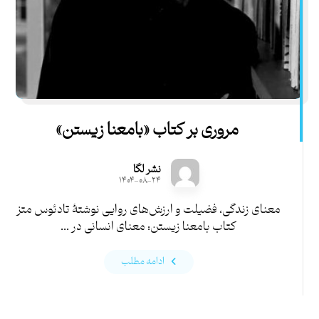
مروری بر کتاب «بامعنا زیستن»
نشر لگا
۱۴۰۴-۰۸-۲۴
معنای زندگی، فضیلت و ارزش‌های روایی نوشتۀ تادئوس متز
کتاب بامعنا زیستن: معنای انسانی در ...
ادامه مطلب