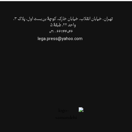
تهـران،‌ خیابان انقلاب، خیابان خارک، کوچۀ بن‌بست اول، پلاک ۳،
واحد ۲۲، طبقۀ ۵
۶۶۷۴۴۰۴۶- ۰۲۱
lega.press@yahoo.com