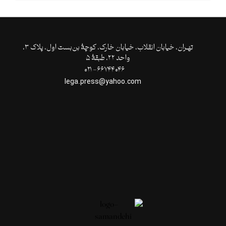
تهـران،‌ خیابان انقلاب، خیابان خارک، کوچۀ بن‌بست اول، پلاک ۳،
واحد ۲۲، طبقۀ ۵
۶۶۷۴۴۰۴۶- ۰۲۱
lega.press@yahoo.com