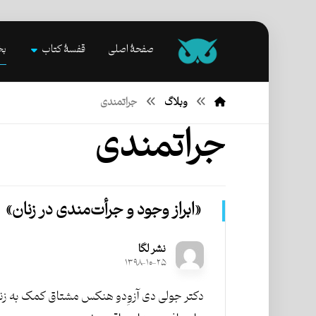
صفحۀ اصلی
قفسۀ کتاب
بخ
وبلاگ
جراتمندی
جراتمندی
«ابراز وجود و جرأت‌مندی در زنان»
نشر لگا
۱۳۹۸-۱۰-۲۵
دکتر جولی دی آزوِدو هنکس مشتاق کمک به زن