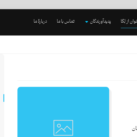
وان از لِگا
پدیدآورندگان
تماس با ما
دربارۀ ما
ان