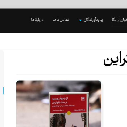
وان از لِگا
پدیدآورندگان
تماس با ما
دربارۀ ما
این