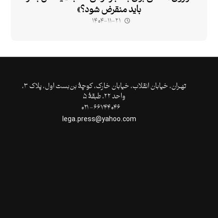
باید منقرض شود؟»
۱۴۰۴-۱۱-۲۱
تهـران،‌ خیابان انقلاب، خیابان خارک، کوچۀ بن‌بست اول، پلاک ۳،
واحد ۲۲، طبقۀ ۵
۶۶۷۴۴۰۴۶- ۰۲۱
lega.press@yahoo.com