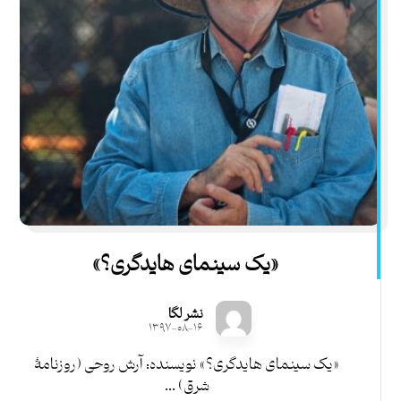
«یک سینمای هایدگری؟»
نشر لگا
۱۳۹۷-۰۸-۱۶
«یک سینمای هایدگری؟» نویسنده: آرش روحی (روزنامۀ
شرق) ...