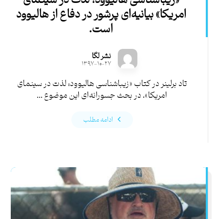
«زیباشناسی هالیوود: لذت در سینمای
امریکا» بیانیه‌ای پرشور در دفاع از هالیوود
است.
نشر لگا
۱۳۹۷-۱۰-۲۷
تاد برلینر در کتاب «زیباشناسی هالیوود: لذت در سینمای
امریکا»، در بحث جسورانه‌ای این موضوع ...
ادامه مطلب