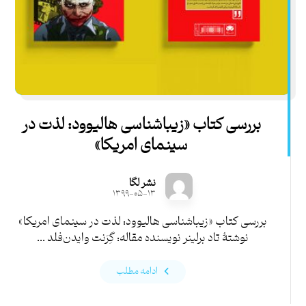
بررسی کتاب «زیباشناسی هالیوود: لذت در
سینمای امریکا»
نشر لگا
۱۳۹۹-۰۵-۱۳
بررسی کتاب «زیباشناسی هالیوود: لذت در سینمای امریکا»
نوشتۀ تاد برلینر نویسنده مقاله: گِرَنت وایدن‌فلد ...
ادامه مطلب