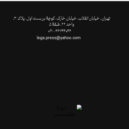
تهـران،‌ خیابان انقلاب، خیابان خارک، کوچۀ بن‌بست اول، پلاک ۳،
واحد ۲۲، طبقۀ ۵
۶۶۷۴۴۰۴۶- ۰۲۱
lega.press@yahoo.com