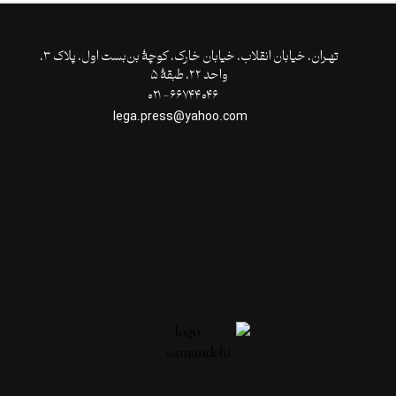
تهـران،‌ خیابان انقلاب، خیابان خارک، کوچۀ بن‌بست اول، پلاک ۳،
واحد ۲۲، طبقۀ ۵
۶۶۷۴۴۰۴۶- ۰۲۱
lega.press@yahoo.com