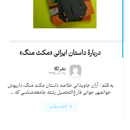
دربارۀ داستان ایرانی «مکث منگ»
نشر لگا
۱۳۹۹-۰۱-۲۸
به قلم/ آران جاویدانی خلاصه داستان مکث منگ: داریوش
جوانمهر، جوانی فارغ‌التحصیل رشته جامعه‌شناسی که ...
ادامه مطلب