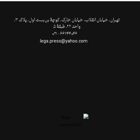
تهـران،‌ خیابان انقلاب، خیابان خارک، کوچۀ بن‌بست اول، پلاک ۳،
واحد ۲۲، طبقۀ ۵
۶۶۷۴۴۰۴۶- ۰۲۱
lega.press@yahoo.com