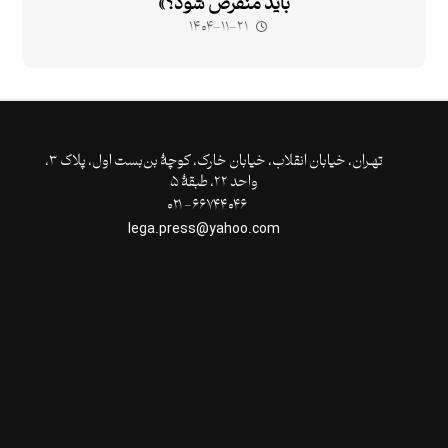
باید منقرض شود؟»
۱۴۰۴-۱۱-۲۱
تهـران،‌ خیابان انقلاب، خیابان خارک، کوچۀ بن‌بست اول، پلاک ۳،
واحد ۲۲، طبقۀ ۵
۶۶۷۴۴۰۴۶- ۰۲۱
lega.press@yahoo.com