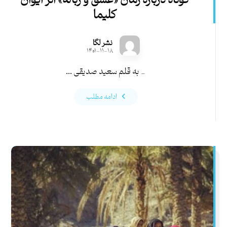
کوتاه دربارۀ رمان «عشق و زباله» اثر ایوان
کلیما
نشر لگا
۱۴۰۱-۱۱-۱۸
_ به قلم سعید صدیقی ...
ادامه مطلب