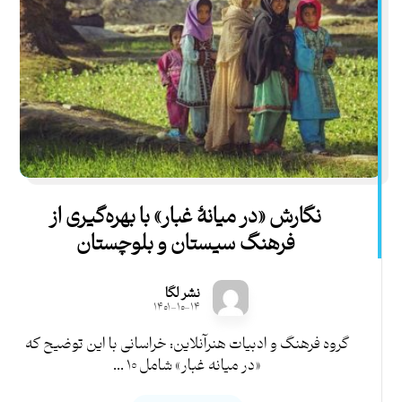
نگارش «در میانۀ غبار» با بهره‌گیری از
فرهنگ سیستان‌ و بلوچستان
نشر لگا
۱۴۰۱-۱۰-۱۴
گروه فرهنگ و ادبیات هنرآنلاین: خراسانی با این توضیح که
«در میانه غبار» شامل ۱۰ ...