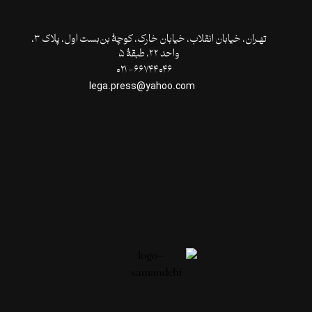
تهـران،‌ خیابان انقلاب، خیابان خارک، کوچۀ بن‌بست اول، پلاک ۳،
واحد ۲۲، طبقۀ ۵
۶۶۷۴۴۰۴۶- ۰۲۱
lega.press@yahoo.com