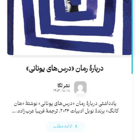
دربارۀ رمان «درس‌های یونانی»
نشر لگا
۱۴۰۳-۱۰-۱۸
یادداشتی دربارۀ رمان «درس‌های یونانی» نوشتۀ «هان
کانگ» برندۀ نوبل ادبیات ۲۰۲۴، ترجمۀ فریبا عرب‌زاده، ...
ادامه مطلب