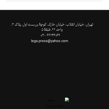
تهـران،‌ خیابان انقلاب، خیابان خارک، کوچۀ بن‌بست اول، پلاک ۳،
واحد ۲۲، طبقۀ ۵
۶۶۷۴۴۰۴۶- ۰۲۱
lega.press@yahoo.com