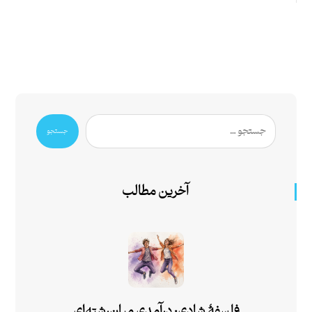
جستجو
آخرین مطالب
فلسفۀ شادی: درآمدی میان‌رشته‌ای