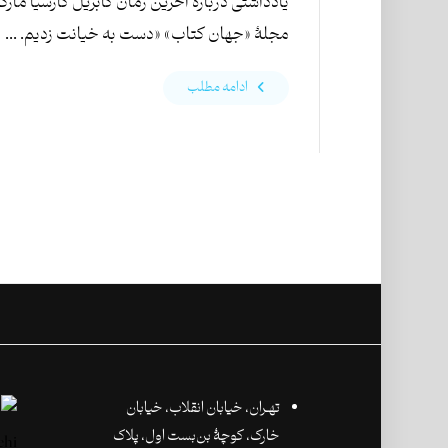
یادداشتی دربارۀ آخرین رمان گابریل گارسیا مارکز
مجلۀ «جهان کتاب» «دست به خیانت زدیم. ...
ادامه مطلب
تهـران،‌ خیابان انقلاب، خیابان
خارک، کوچۀ بن‌بست اول، پلاک