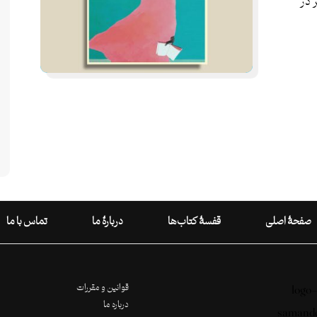
 در
صفحۀ اصلی
قفسۀ کتاب‌ها
دربارۀ ما
تماس با ما
قوانین و مقررات
درباره ما