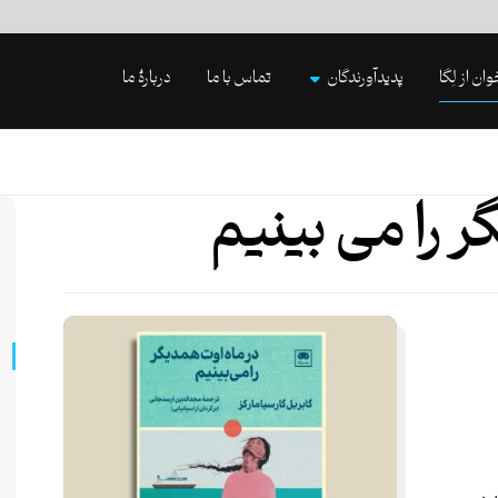
وان از لِگا
پدیدآورندگان
تماس با ما
دربارۀ ما
 را می بینیم