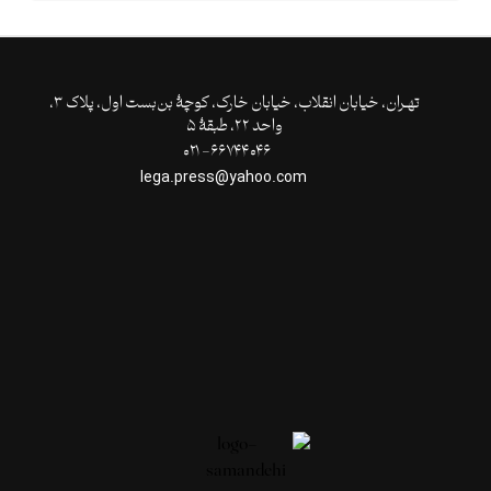
تهـران،‌ خیابان انقلاب، خیابان خارک، کوچۀ بن‌بست اول، پلاک ۳،
واحد ۲۲، طبقۀ ۵
۶۶۷۴۴۰۴۶- ۰۲۱
lega.press@yahoo.com