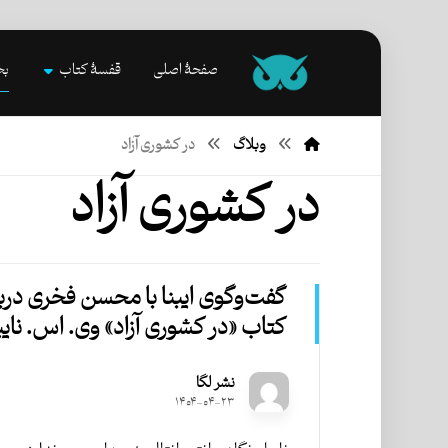
صفحۀ اصلی
قفسۀ کتاب
بخ
وبلاگ
در کشوری آزاد
در کشوری آزاد
گفت‌و‌گوی ایبنا با محسن فخری دربار
کتاب «در کشوری آزاد» وی. اس. نای
نشر لگا
۱۴۰۴-۰۴-۲۳