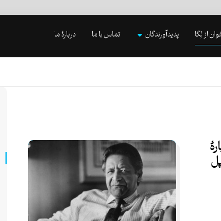
وان از لِگا
پدیدآورندگان
تماس با ما
دربارۀ ما
هٔ
پل