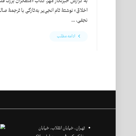
به گزارش خبرنگار مهر، کتاب «متفکران بزرگ فل
اخلاق» نوشتۀ تام انجی‌یر به‌تازگی با ترجمۀ صال
نجفی، ...
ادامه مطلب
تهـران،‌ خیابان انقلاب، خیابان