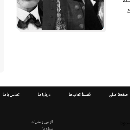
سفۀ
ح
صفحۀ اصلی
قفسۀ کتاب‌ها
دربارۀ ما
تماس با ما
قوانین و مقررات
درباره ما