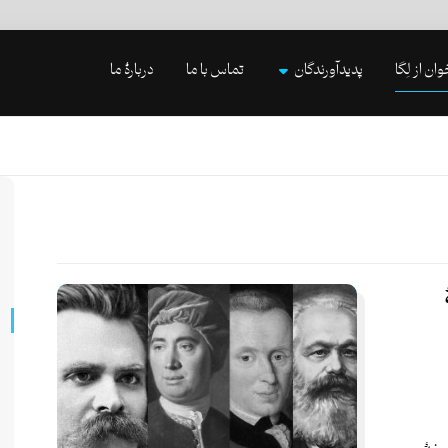
وان از لِگا
پدیدآورندگان
تماس با ما
دربارۀ ما