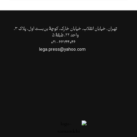
تهـران،‌ خیابان انقلاب، خیابان خارک، کوچۀ بن‌بست اول، پلاک ۳،
واحد ۲۲، طبقۀ ۵
۶۶۷۴۴۰۴۶- ۰۲۱
lega.press@yahoo.com