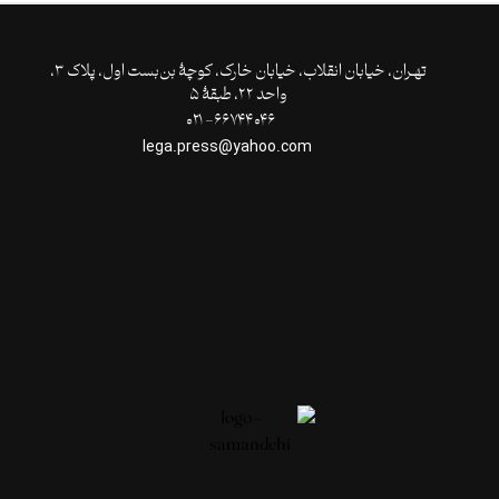
تهـران،‌ خیابان انقلاب، خیابان خارک، کوچۀ بن‌بست اول، پلاک ۳،
واحد ۲۲، طبقۀ ۵
۶۶۷۴۴۰۴۶- ۰۲۱
lega.press@yahoo.com