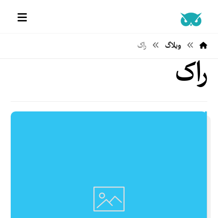
وبلاگ
راک
راک