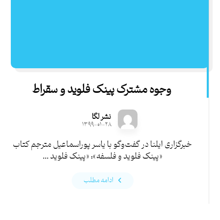
وجوه مشترک پینک‌ فلوید و سقراط
نشر لگا
۱۳۹۹-۰۱-۲۸
خبرگزاری ایلنا در گفت‌و‌گو با یاسر پوراسماعیل مترجم کتاب
«پینک فلوید و فلسفه»: «پینک فلوید ...
ادامه مطلب