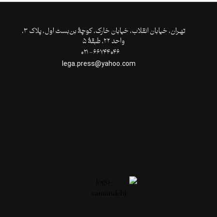
تهـران،‌ خیابان انقلاب، خیابان خارک، کوچۀ بن‌بست اول، پلاک ۳،
واحد ۲۲، طبقۀ ۵
۶۶۷۴۴۰۴۶- ۰۲۱
lega.press@yahoo.com