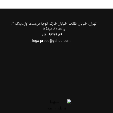
تهـران،‌ خیابان انقلاب، خیابان خارک، کوچۀ بن‌بست اول، پلاک ۳،
واحد ۲۲، طبقۀ ۵
۶۶۷۴۴۰۴۶- ۰۲۱
lega.press@yahoo.com