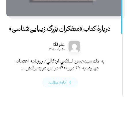
دربارۀ کتاب «متفكران بزرگ زيبايی‌شناسی»
نشر لگا
۱۴۰۱-۰۹-۲۰
به قلم سيدحسن اسلامي اردكاني/ روزنامه اعتماد،
چهارشنبه ۲۷ مهر ۱۴۰۱ در اين دوره پرتنش ...
ادامه مطلب