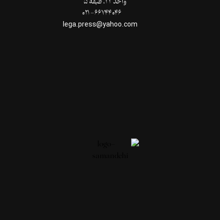
واحد ۲۲، طبقۀ ۵
۶۶۷۴۴۰۴۶- ۰۲۱
lega.press@yahoo.com