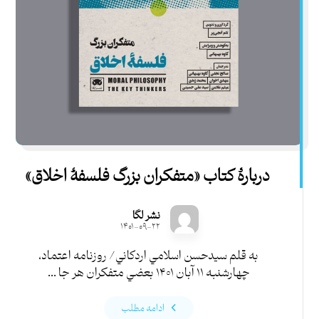
دربارۀ کتاب «متفكران بزرگ فلسفۀ اخلاق»
نشر لگا
۱۴۰۱-۰۹-۲۲
به قلم سيدحسن اسلامي اردكاني/ روزنامه اعتماد،
چهارشنبه ۱۱ آبان ۱۴۰۱ بعضي متفكران هر جا ...
ادامه مطلب