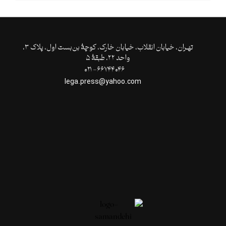
تهـران،‌ خیابان انقلاب، خیابان خارک، کوچۀ بن‌بست اول، پلاک ۳،
واحد ۲۲، طبقۀ ۵
۶۶۷۴۴۰۴۶- ۰۲۱
lega.press@yahoo.com