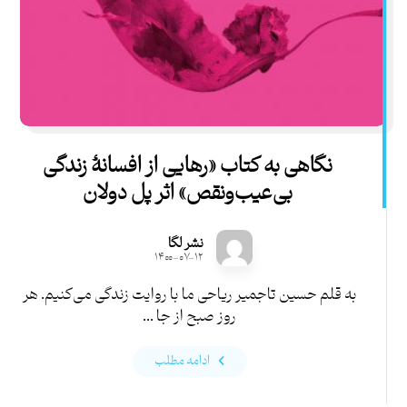
نگاهی به کتاب «رهایی از افسانۀ زندگی
بی‌عیب‌ونقص» اثر پل دولان
نشر لگا
۱۴۰۰-۰۷-۱۲
به قلم حسین تاجمیر ریاحی ما با روایت زندگی‌ می‌کنیم. هر
روز صبح از جا ...
ادامه مطلب