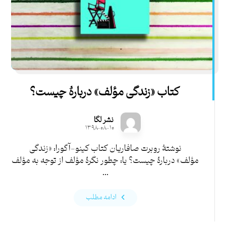
کتاب «زندگی مؤلف» دربارۀ چیست؟
نشر لگا
۱۳۹۸-۰۸-۱۰
نوشتۀ روبرت صافاریان کتاب کینو-آگورا: «زندگی
مؤلف» دربارۀ چیست؟ یا: چطور نگرۀ مؤلف از توجه به مؤلف
...
ادامه مطلب