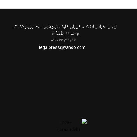
تهـران،‌ خیابان انقلاب، خیابان خارک، کوچۀ بن‌بست اول، پلاک ۳،
واحد ۲۲، طبقۀ ۵
۶۶۷۴۴۰۴۶- ۰۲۱
lega.press@yahoo.com