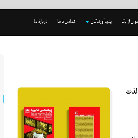
وان از لِگا
پدیدآورندگان
تماس با ما
دربارۀ ما
 لذت