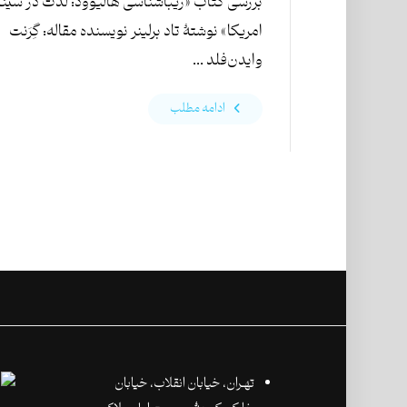
بررسی کتاب «زیباشناسی هالیوود: لذت در سین
امریکا» نوشتۀ تاد برلینر نویسنده مقاله: گِرَنت
وایدن‌فلد ...
ادامه مطلب
تهـران،‌ خیابان انقلاب، خیابان