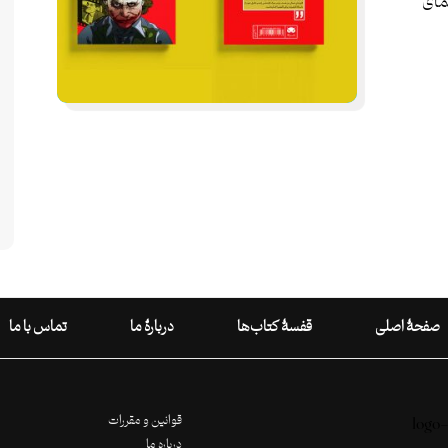
مای
صفحۀ اصلی
قفسۀ کتاب‌ها
دربارۀ ما
تماس با ما
قوانین و مقررات
درباره ما