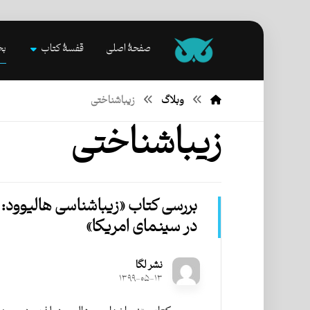
صفحۀ اصلی
قفسۀ کتاب
بخ
وبلاگ
زیباشناختی
زیباشناختی
بررسی کتاب «زیباشناسی هالیوود:
در سینمای امریکا»
نشر لگا
۱۳۹۹-۰۵-۱۳