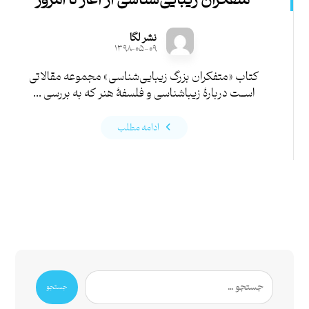
متفکران زیبایی‌شناسی از آغاز تا امروز
نشر لگا
۱۳۹۸-۰۵-۰۹
کتاب «متفکران بزرگ زیبایی‌شناسی» مجموعه مقالاتی
اســت دربارۀ زیباشناسی و فلسفۀ هنر که به بررسی ...
ادامه مطلب
جستجو