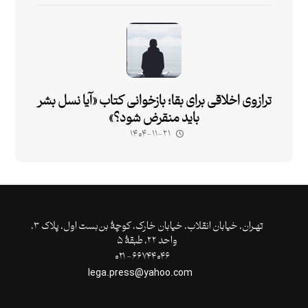
ترازوی اخلاقی برای بقا؛ بازخوانی کتاب «آیا نسل بشر
باید منقرض شود؟»
۱۴۰۴-۱۱-۲۱
تهـران،‌ خیابان انقلاب، خیابان خارک، کوچۀ بن‌بست اول، پلاک ۳،
واحد ۲۲، طبقۀ ۵
۶۶۷۴۴۰۴۶- ۰۲۱
lega.press@yahoo.com