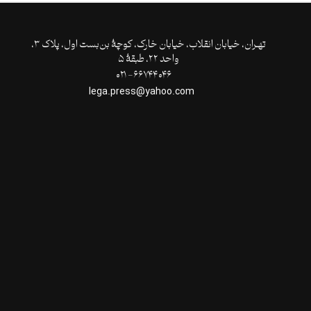
تهـران،‌ خیابان انقلاب، خیابان خارک، کوچۀ بن‌بست اول، پلاک ۳،
واحد ۲۲، طبقۀ ۵
۶۶۷۴۴۰۴۶- ۰۲۱
lega.press@yahoo.com