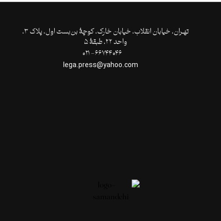
تهـران،‌ خیابان انقلاب، خیابان خارک، کوچۀ بن‌بست اول، پلاک ۳،
واحد ۲۲، طبقۀ ۵
۶۶۷۴۴۰۴۶- ۰۲۱
lega.press@yahoo.com