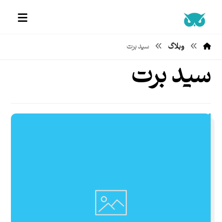
وبلاگ
سید برت
سید برت