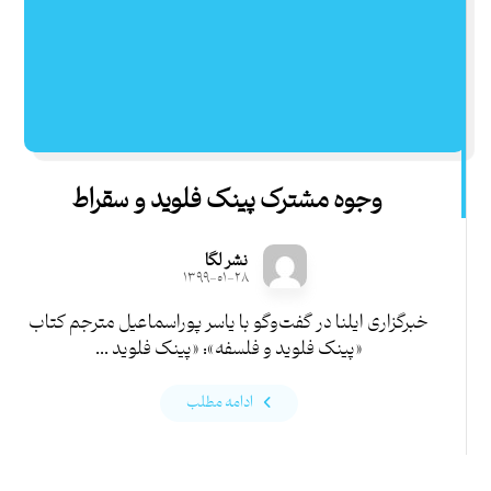
وجوه مشترک پینک‌ فلوید و سقراط
نشر لگا
۱۳۹۹-۰۱-۲۸
خبرگزاری ایلنا در گفت‌و‌گو با یاسر پوراسماعیل مترجم کتاب
«پینک فلوید و فلسفه»: «پینک فلوید ...
ادامه مطلب