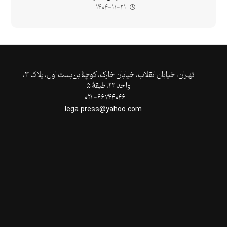
۱۴۰۴-۱۱-۲۱
تهـران،‌ خیابان انقلاب، خیابان خارک، کوچۀ بن‌بست اول، پلاک ۳،
واحد ۲۲، طبقۀ ۵
۶۶۷۴۴۰۴۶- ۰۲۱
lega.press@yahoo.com