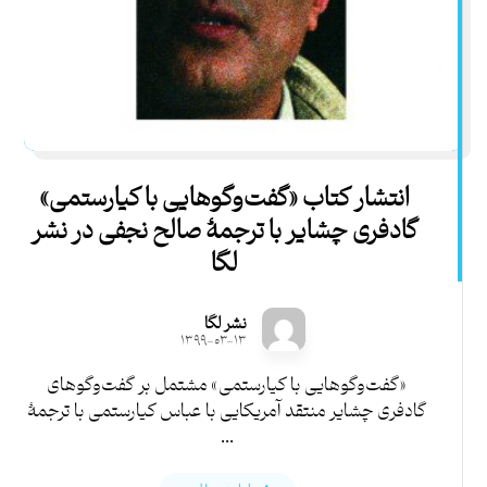
انتشار کتاب «گفت‌وگوهایی با کیارستمی»
گادفری چشایر با ترجمۀ صالح نجفی در نشر
لگا
نشر لگا
۱۳۹۹-۰۳-۱۳
«گفت‌وگوهایی با کیارستمی» مشتمل بر گفت‌وگوهای
گادفری چشایر منتقد آمریکایی با عباس کیارستمی با ترجمۀ
...