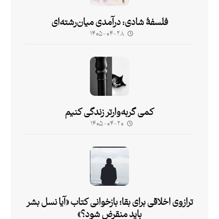
فلسفۀ شادی: درآمدی میان‌رشته‌ای
۱۴۰۵-۰۴-۲۸
کمی گربه‌وارتر زندگی کنیم
۱۴۰۵-۰۴-۲۰
ترازوی اخلاقی برای بقا؛ بازخوانی کتاب «آیا نسل بشر
باید منقرض شود؟»