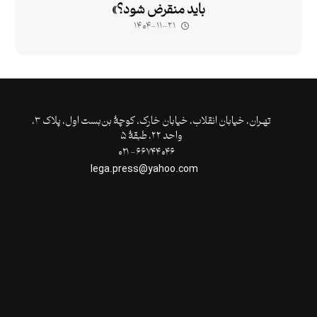
باید منقرض شود؟»
۱۴۰۴-۱۱-۲۱
تهـران،‌ خیابان انقلاب، خیابان خارک، کوچۀ بن‌بست اول، پلاک ۳،
واحد ۲۲، طبقۀ ۵
۶۶۷۴۴۰۴۶- ۰۲۱
lega.press@yahoo.com