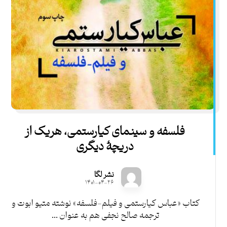
فلسفه و سینمای کیارستمی، هریک از
دریچۀ دیگری
نشر لگا
۱۴۰۱-۰۴-۲۶
کتاب «عباس کیارستمی و فیلم-فلسفه» نوشته متیو ابوت و
ترجمه صالح نجفی هم به عنوان ...