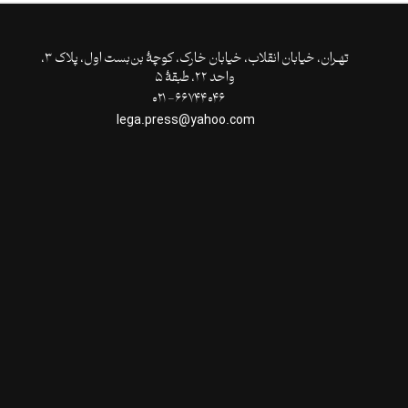
تهـران،‌ خیابان انقلاب، خیابان خارک، کوچۀ بن‌بست اول، پلاک ۳،
واحد ۲۲، طبقۀ ۵
۶۶۷۴۴۰۴۶- ۰۲۱
lega.press@yahoo.com