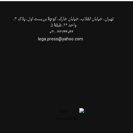
تهـران،‌ خیابان انقلاب، خیابان خارک، کوچۀ بن‌بست اول، پلاک ۳،
واحد ۲۲، طبقۀ ۵
۶۶۷۴۴۰۴۶- ۰۲۱
lega.press@yahoo.com