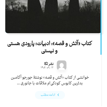
کتاب «آتش و قصه»: ادبیات؛ پارودی هستی
و نیستی
نشر لگا
۱۴۰۲-۰۹-۱۲
خوانشی از کتاب «آتش و قصه» نوشتۀ جورجو آگامبن
بدترین کابوس کودکی‌‌ام ملاقات با جانوری ...
ادامه مطلب