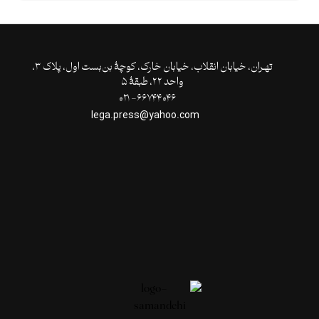
تهـران،‌ خیابان انقلاب، خیابان خارک، کوچۀ بن‌بست اول، پلاک ۳،
واحد ۲۲، طبقۀ ۵
۶۶۷۴۴۰۴۶- ۰۲۱
lega.press@yahoo.com