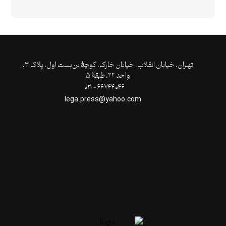
تهـران،‌ خیابان انقلاب، خیابان خارک، کوچۀ بن‌بست اول، پلاک ۳،
واحد ۲۲، طبقۀ ۵
۶۶۷۴۴۰۴۶- ۰۲۱
lega.press@yahoo.com