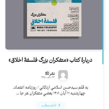
دربارۀ کتاب «متفكران بزرگ فلسفۀ اخلاق»
نشر لگا
۱۴۰۱-۰۹-۲۲
به قلم سيدحسن اسلامي اردكاني/ روزنامه اعتماد،
چهارشنبه ۱۱ آبان ۱۴۰۱ بعضي متفكران هر جا ...
ادامه مطلب