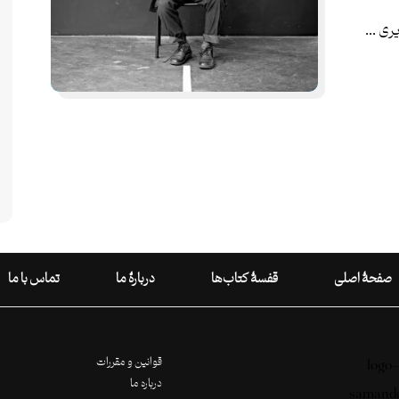
ی ...
صفحۀ اصلی
قفسۀ کتاب‌ها
دربارۀ ما
تماس با ما
قوانین و مقررات
درباره ما