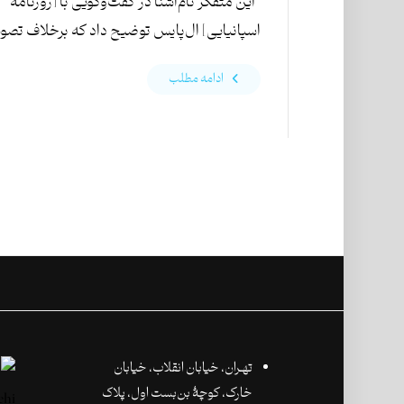
این متفکر نام‌آشنا در گفت‌وگویی با [روزنامهٔ
اسپانیایی] ال‌پایس توضیح داد که برخلاف تصویر
ادامه مطلب
تهـران،‌ خیابان انقلاب، خیابان
خارک، کوچۀ بن‌بست اول، پلاک