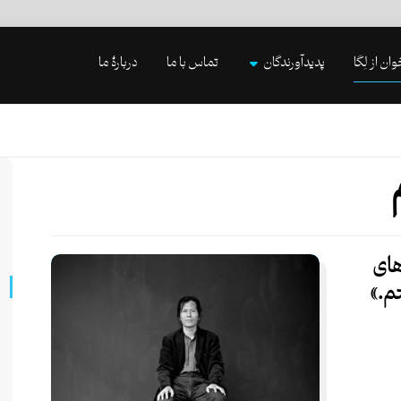
وان از لِگا
پدیدآورندگان
تماس با ما
دربارۀ ما
های
تم.»