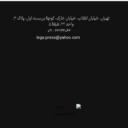
تهـران،‌ خیابان انقلاب، خیابان خارک، کوچۀ بن‌بست اول، پلاک ۳،
واحد ۲۲، طبقۀ ۵
۶۶۷۴۴۰۴۶- ۰۲۱
lega.press@yahoo.com