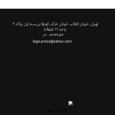
تهـران،‌ خیابان انقلاب، خیابان خارک، کوچۀ بن‌بست اول، پلاک ۳،
واحد ۲۲، طبقۀ ۵
۶۶۷۴۴۰۴۶- ۰۲۱
lega.press@yahoo.com