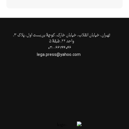
تهـران،‌ خیابان انقلاب، خیابان خارک، کوچۀ بن‌بست اول، پلاک ۳،
واحد ۲۲، طبقۀ ۵
۶۶۷۴۴۰۴۶- ۰۲۱
lega.press@yahoo.com