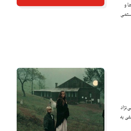
ا و
رستمی
‌نژاد
فی به