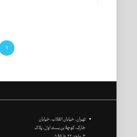
۱
تهـران،‌ خیابان انقلاب، خیابان
خارک، کوچۀ بن‌بست اول، پلاک
۳، واحد ۲۲، طبقۀ ۵