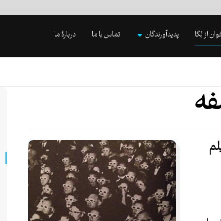
وان از لِگا
پدیدآورندگان
تماس با ما
دربارۀ ما
فه
لم