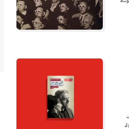
توسط
ن
وی