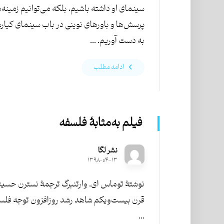
سینمای او داشته باشیم، بلکه می‌توانیم زمینه‌ه
پرسش‌ها و باورهای نوینی در باب سینمای کیا
به دست آوریم. ...
ادامه مطلب
فیلم به‌مثابۀ فلسفه
نشر لگا
۱۳۹۸-۰۴-۱۳
نوشتۀ توماس ای. وارتنبرگ ترجمۀ نسترن حسینی
قرن بیست‌و‌یکم شاهد رشد روزافزون توجه فلس
...