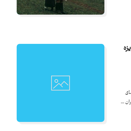
زه
ای
ن ...