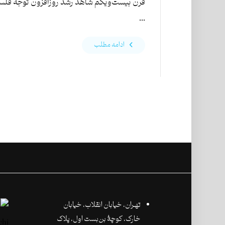
قرن بیست‌و‌یکم شاهد رشد روزافزون توجه فلس
...
ادامه مطلب
تهـران،‌ خیابان انقلاب، خیابان
خارک، کوچۀ بن‌بست اول، پلاک