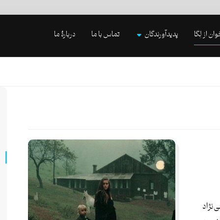
وان از لِگا
پدیدآورندگان
تماس با ما
دربارۀ ما
‌نژاد