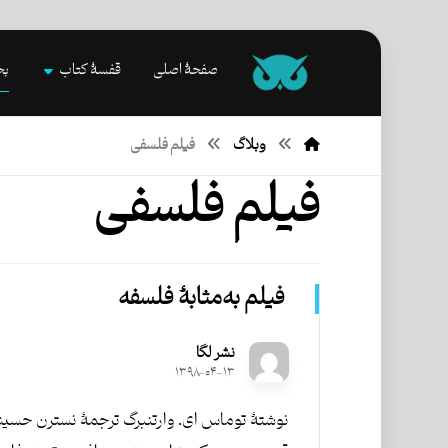
صفحۀ اصلی
قفسۀ کتاب
بخ
وبلاگ
فیلم فلسفی
فیلم فلسفی
فیلم به‌مثابۀ فلسفه
نشر لگا
۱۳۹۸-۰۴-۱۳
نوشتۀ توماس ای. وارتنبرگ ترجمۀ نسترن حسینی