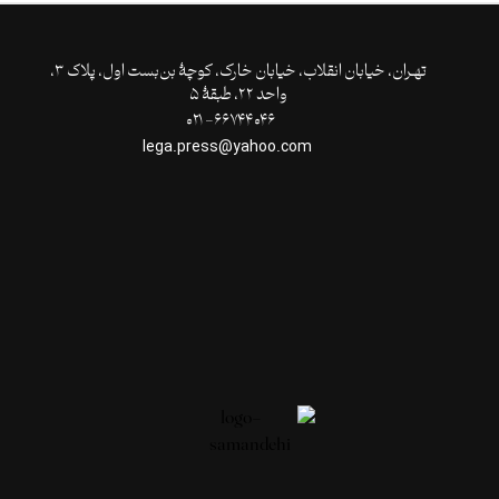
تهـران،‌ خیابان انقلاب، خیابان خارک، کوچۀ بن‌بست اول، پلاک ۳،
واحد ۲۲، طبقۀ ۵
۶۶۷۴۴۰۴۶- ۰۲۱
lega.press@yahoo.com