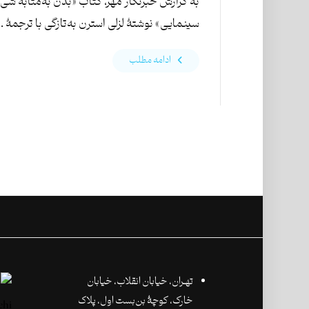
به گزارش خبرنگار مهر، کتاب «بدن به‌مثابۀ شیء
سینمایی» نوشتۀ لزلی استرن به‌تازگی با ترجمۀ ..
ادامه مطلب
تهـران،‌ خیابان انقلاب، خیابان
خارک، کوچۀ بن‌بست اول، پلاک