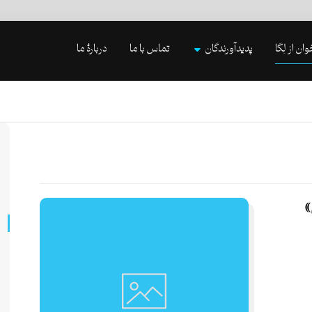
وان از لِگا
پدیدآورندگان
تماس با ما
دربارۀ ما
»