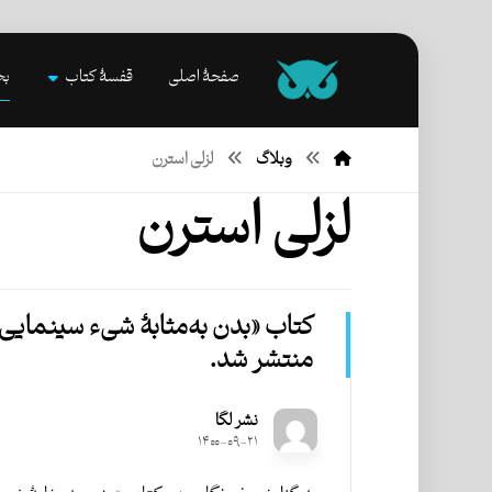
صفحۀ اصلی
قفسۀ کتاب
بخ
وبلاگ
لزلی استرن
لزلی استرن
کتاب «بدن به‌مثابۀ شیء سینمایی
منتشر شد.
نشر لگا
۱۴۰۰-۰۹-۲۱