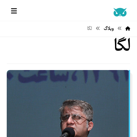
وبلاگ
لگا
لگا