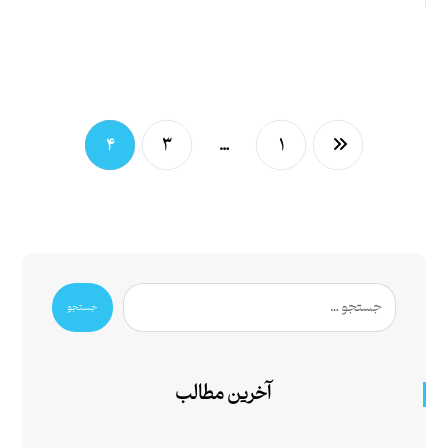
۴
۳
…
۱
جستجو
آخرین مطالب