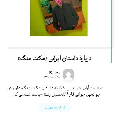
دربارۀ داستان ایرانی «مکث منگ»
نشر لگا
۱۳۹۹-۰۱-۲۸
به قلم/ آران جاویدانی خلاصه داستان مکث منگ: داریوش
جوانمهر، جوانی فارغ‌التحصیل رشته جامعه‌شناسی که ...
ادامه مطلب