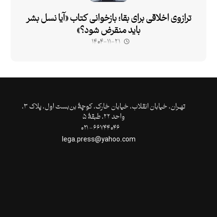
ترازوی اخلاقی برای بقا؛ بازخوانی کتاب «آیا نسل بشر
باید منقرض شود؟»
۱۴۰۴-۱۱-۲۱
تهـران،‌ خیابان انقلاب، خیابان خارک، کوچۀ بن‌بست اول، پلاک ۳،
واحد ۲۲، طبقۀ ۵
۶۶۷۴۴۰۴۶- ۰۲۱
lega.press@yahoo.com